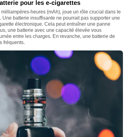
atterie pour les e-cigarettes
 milliampères-heures (mAh), joue un rôle crucial dans le
 Une batterie insuffisante ne pourrait pas supporter une
arette électronique. Cela peut entraîner une panne
lus, une batterie avec une capacité élevée vous
urnée entre les charges. En revanche, une batterie de
s fréquents.