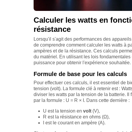
Calculer les watts en fonct
résistance
Lorsqu'il s'agit des performances des appareils é
de comprendre comment calculer les watts à part
ampères et de la résistance. Ces calculs permette
du matériel. En utilisant les lois fondamentales d
puissance pour obtenir l'expérience souhaitée.
Formule de base pour les calculs
Pour effectuer ces calculs, il est essentiel de bi
tension (volt). La formule clé à retenir est : Wat
diviser les watts par la tension de la batterie. I
par la formule : U = R × I. Dans cette dernière :
U est la tension en
volt
(V),
R est la résistance en ohms (Ω),
I est le courant en ampère (A).