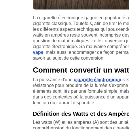
La cigarette électronique gagne en popularité 
cigarette classique. Toutefois, afin de tirer le m
les différents aspects techniques qui sous-ten
watts en ampères reste souvent incomprise des u
question de mathématiques, cette conversion joue
cigarette électronique. Sa mauvaise compréhens
vape
, mais aussi endommager de façon permane
savoir au sujet de cette conversion.
Comment convertir un watt
La puissance d'une
cigarette électronique
s'e
résistance pour produire de la fumée s'exprim
éléments sont liés par une formule simple, mais 
dans des contextes où la puissance d'un appare
fonction du courant disponible.
Définition des Watts et des Ampèr
Les watts (W) et les ampères (A) sont des unit
compréhension du fonctionnement des cigarette