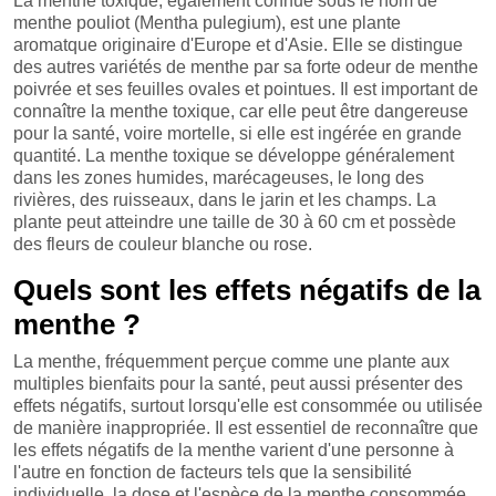
La menthe toxique, également connue sous le nom de
menthe pouliot (Mentha pulegium), est une plante
aromatque originaire d'Europe et d'Asie. Elle se distingue
des autres variétés de menthe par sa forte odeur de menthe
poivrée et ses feuilles ovales et pointues. Il est important de
connaître la menthe toxique, car elle peut être dangereuse
pour la santé, voire mortelle, si elle est ingérée en grande
quantité. La menthe toxique se développe généralement
dans les zones humides, marécageuses, le long des
rivières, des ruisseaux, dans le jarin et les champs. La
plante peut atteindre une taille de 30 à 60 cm et possède
des fleurs de couleur blanche ou rose.
Quels sont les effets négatifs de la
menthe ?
La menthe, fréquemment perçue comme une plante aux
multiples bienfaits pour la santé, peut aussi présenter des
effets négatifs, surtout lorsqu'elle est consommée ou utilisée
de manière inappropriée. Il est essentiel de reconnaître que
les effets négatifs de la menthe varient d'une personne à
l'autre en fonction de facteurs tels que la sensibilité
individuelle, la dose et l'espèce de la menthe consommée.